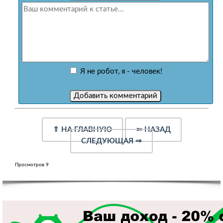
Я не робот, я - человек!
⇑
НА ГЛАВНУЮ
⇐
НАЗАД
СЛЕДУЮЩАЯ
⇒
Просмотров 9