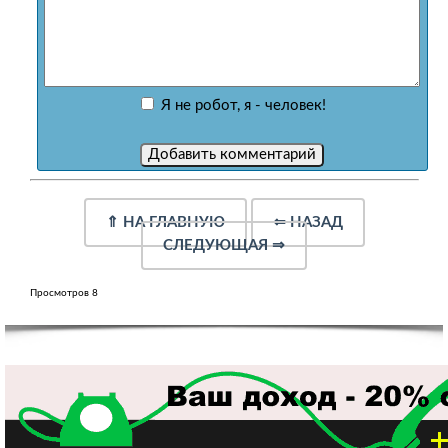
Я не робот, я - человек!
⇑
НА ГЛАВНУЮ
⇐
НАЗАД
СЛЕДУЮЩАЯ
⇒
Просмотров 8