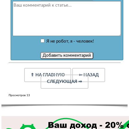
Я не робот, я - человек!
⇑
НА ГЛАВНУЮ
⇐
НАЗАД
СЛЕДУЮЩАЯ
⇒
Просмотров 13