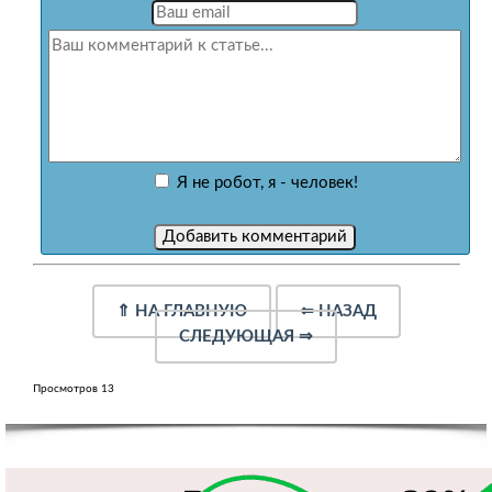
Я не робот, я - человек!
⇑
НА ГЛАВНУЮ
⇐
НАЗАД
СЛЕДУЮЩАЯ
⇒
Просмотров 13