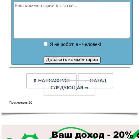
Я не робот, я - человек!
⇑
НА ГЛАВНУЮ
⇐
НАЗАД
СЛЕДУЮЩАЯ
⇒
Просмотров 20