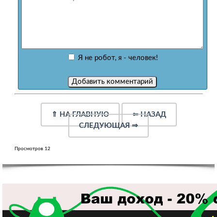
Я не робот, я - человек!
⇑
НА ГЛАВНУЮ
⇐
НАЗАД
СЛЕДУЮЩАЯ
⇒
Просмотров 12