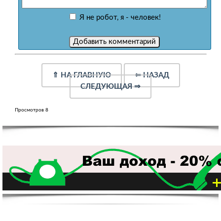
Я не робот, я - человек!
⇑
НА ГЛАВНУЮ
⇐
НАЗАД
СЛЕДУЮЩАЯ
⇒
Просмотров 8