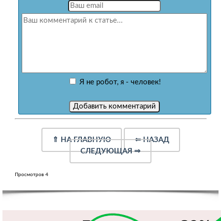
Я не робот, я - человек!
⇑
НА ГЛАВНУЮ
⇐
НАЗАД
СЛЕДУЮЩАЯ
⇒
Просмотров 4