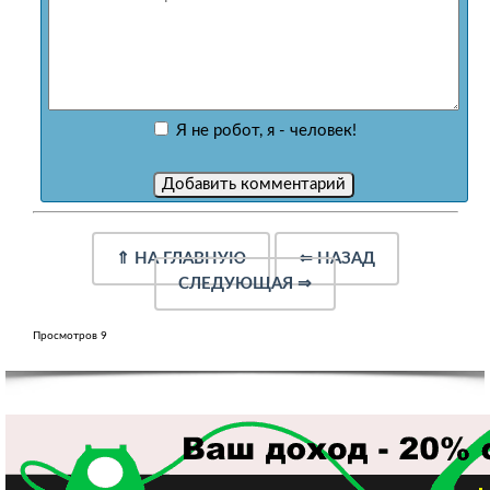
Я не робот, я - человек!
⇑
НА ГЛАВНУЮ
⇐
НАЗАД
СЛЕДУЮЩАЯ
⇒
Просмотров 9