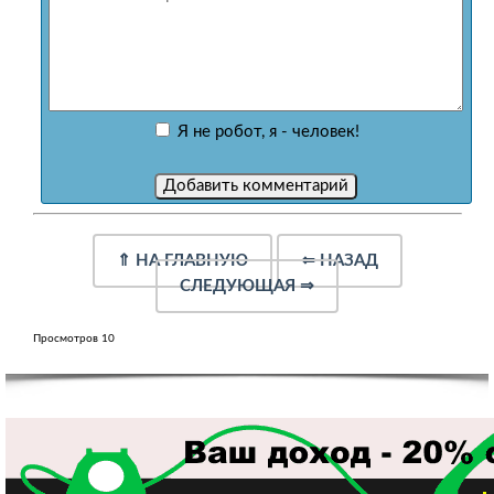
Я не робот, я - человек!
⇑
НА ГЛАВНУЮ
⇐
НАЗАД
СЛЕДУЮЩАЯ
⇒
Просмотров 10