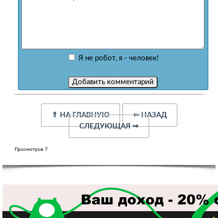
Я не робот, я - человек!
⇑
НА ГЛАВНУЮ
⇐
НАЗАД
СЛЕДУЮЩАЯ
⇒
Просмотров 7