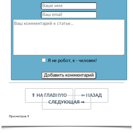
Я не робот, я - человек!
⇑
НА ГЛАВНУЮ
⇐
НАЗАД
СЛЕДУЮЩАЯ
⇒
Просмотров 9