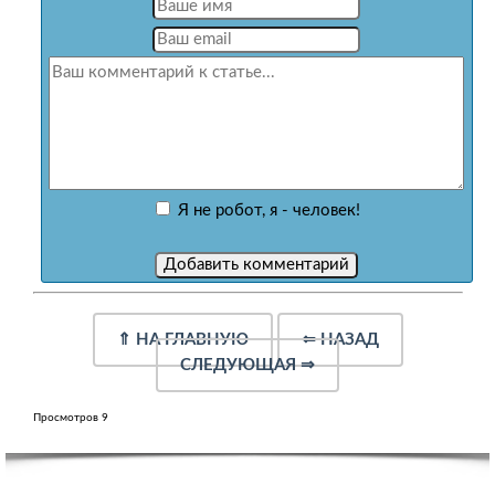
Я не робот, я - человек!
⇑
НА ГЛАВНУЮ
⇐
НАЗАД
СЛЕДУЮЩАЯ
⇒
Просмотров 9