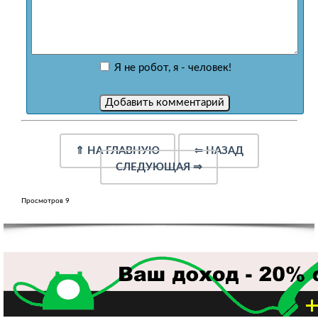
Я не робот, я - человек!
⇑
НА ГЛАВНУЮ
⇐
НАЗАД
СЛЕДУЮЩАЯ
⇒
Просмотров 9