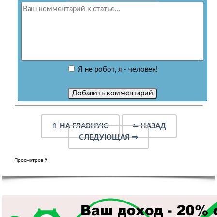
Я не робот, я - человек!
⇑
НА ГЛАВНУЮ
⇐
НАЗАД
СЛЕДУЮЩАЯ
⇒
Просмотров 9