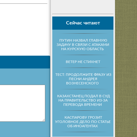
Сейчас читают
ПУТИН НАЗВАЛ ГЛАВНУЮ
ЗАДАЧУ В СВЯЗИ С АТАКАМИ
НА КУРСКУЮ ОБЛАСТЬ
ВЕТЕР НЕ СТИХНЕТ
ТЕСТ: ПРОДОЛЖИТЕ ФРАЗУ ИЗ
ПЕСНИ АНДРЕЯ
ВОЗНЕСЕНСКОГО
КАЗАХСТАНЕЦ ПОДАЛ В СУД
НА ПРАВИТЕЛЬСТВО ИЗ-ЗА
ПЕРЕВОДА ВРЕМЕНИ
КАСПАРОВУ ГРОЗИТ
УГОЛОВНОЕ ДЕЛО ПО СТАТЬЕ
ОБ ИНОАГЕНТАХ