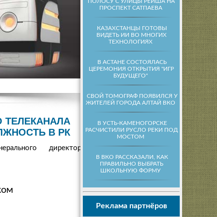
ПОЛОСУ С УЛИЦЫ РЕЙША НА
ПРОСПЕКТ САТПАЕВА
КАЗАХСТАНЦЫ ГОТОВЫ
ВИДЕТЬ ИИ ВО МНОГИХ
ТЕХНОЛОГИЯХ
В АСТАНЕ СОСТОЯЛАСЬ
ЦЕРЕМОНИЯ ОТКРЫТИЯ "ИГР
БУДУЩЕГО"
СВОЙ ТОМОГРАФ ПОЯВИЛСЯ У
ЖИТЕЛЕЙ ГОРОДА АЛТАЙ ВКО
О ТЕЛЕКАНАЛА
В УСТЬ-КАМЕНОГОРСКЕ
РАСЧИСТИЛИ РУСЛО РЕКИ ПОД
ЛЖНОСТЬ В РК
МОСТОМ
рального директора
В ВКО РАССКАЗАЛИ, КАК
ПРАВИЛЬНО ВЫБРАТЬ
ШКОЛЬНУЮ ФОРМУ
ком
Реклама партнёров