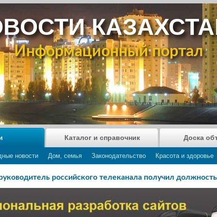
ВОСТИ КАЗАХСТ
Информационный портал
и
Каталог и справочник
Доска об
дные новости
Дом, семья
Законодательство
Красота и здоровье
руководитель российского телеканала получил должность