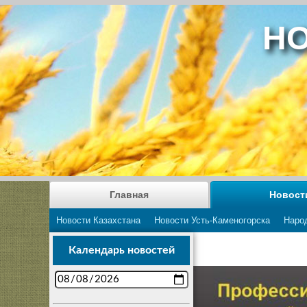
НО
Главная
Новост
Новости Казахстана
Новости Усть-Каменогорска
Наро
Календарь новостей