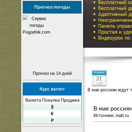
Прогноз погоды
Прогноз на 14 дней
Апрель
21
2023
Курс валют
В мае россиян ждут 
Валюта
Покупка
Продажа
$
В мае россия
€
Источник: mail.ru
P