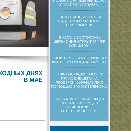
ПОЛОСУ С УЛИЦЫ РЕЙША НА
ПРОСПЕКТ САТПАЕВА
КАЗАХСТАНЦЫ ГОТОВЫ
ВИДЕТЬ ИИ ВО МНОГИХ
ТЕХНОЛОГИЯХ
В АСТАНЕ СОСТОЯЛАСЬ
ЦЕРЕМОНИЯ ОТКРЫТИЯ "ИГР
БУДУЩЕГО"
СВОЙ ТОМОГРАФ ПОЯВИЛСЯ У
ЖИТЕЛЕЙ ГОРОДА АЛТАЙ ВКО
ХОДНЫХ ДНЯХ
В ВКО ОСУЖДЕННОГО, НЕ
ПРИХОДИВШЕГО НА
В МАЕ
ПРОВЕРКИ, ВЫЧИСЛИЛИ С
ПОМОЩЬЮ ЕГО ЖЕ ТЕЛЕФОНА
НА БУХТАРМЕ ВЛАДЕЛЬЦЕВ
НЕСКОЛЬКИХ СУДОВ
ПРИВЛЕКЛИ К
ОТВЕТСТВЕННОСТИ