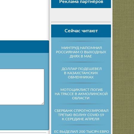
Реклама партнёров
Сейчас читают
МИНТРУД НАПОМНИЛ
РОССИЯНАМ О ВЫХОДНЫХ
ДНЯХ В МАЕ
ДОЛЛАР ПОДЕШЕВЕЛ
В КАЗАХСТАНСКИХ
ОБМЕННИКАХ
МОТОЦИКЛИСТ ПОГИБ
НА ТРАССЕ В АКМОЛИНСКОЙ
ОБЛАСТИ
СБЕРБАНК СПРОГНОЗИРОВАЛ
ТРЕТЬЮ ВОЛНУ COVID-19
К СЕРЕДИНЕ АПРЕЛЯ
ЕС ВЫДЕЛИЛ 200 ТЫСЯЧ ЕВРО