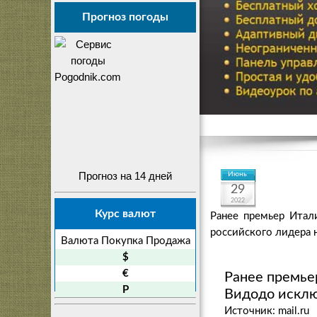
Прогноз погоды
Прогноз на 14 дней
Июнь
29
2022
Курс валют
Ранее премьер Итал
российского лидера 
Валюта
Покупка
Продажа
$
€
Ранее премье
P
Видодо исклю
Источник: mail.ru