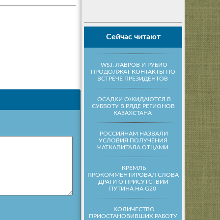
Сейчас читают
WSJ: ЛАВРОВ И РУБИО
ПРОДОЛЖАТ КОНТАКТЫ ПО
ВСТРЕЧЕ ПРЕЗИДЕНТОВ
ОСАДКИ ОЖИДАЮТСЯ В
СУББОТУ В РЯДЕ РЕГИОНОВ
КАЗАХСТАНА
РОССИЯНАМ НАЗВАЛИ
УСЛОВИЯ ПОЛУЧЕНИЯ
МАТКАПИТАЛА ОТЦАМИ
КРЕМЛЬ
ПРОКОММЕНТИРОВАЛ СЛОВА
ДРАГИ О ПРИСУТСТВИИ
ПУТИНА НА G20
КОЛИЧЕСТВО
ПРИОСТАНОВИВШИХ РАБОТУ