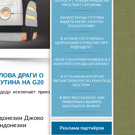
ПОЛОСУ С УЛИЦЫ РЕЙША НА
ПРОСПЕКТ САТПАЕВА
КАЗАХСТАНЦЫ ГОТОВЫ
ВИДЕТЬ ИИ ВО МНОГИХ
ТЕХНОЛОГИЯХ
В АСТАНЕ СОСТОЯЛАСЬ
ЦЕРЕМОНИЯ ОТКРЫТИЯ "ИГР
БУДУЩЕГО"
СВОЙ ТОМОГРАФ ПОЯВИЛСЯ У
ЖИТЕЛЕЙ ГОРОДА АЛТАЙ ВКО
ЛОВА ДРАГИ О
В УСТЬ-КАМЕНОГОРСКЕ
РАСЧИСТИЛИ РУСЛО РЕКИ ПОД
УТИНА НА G20
МОСТОМ
идодо исключает приезд
В ВКО РАССКАЗАЛИ, КАК
ПРАВИЛЬНО ВЫБРАТЬ
ШКОЛЬНУЮ ФОРМУ
ндонезии Джоко
Индонезии
Реклама партнёров