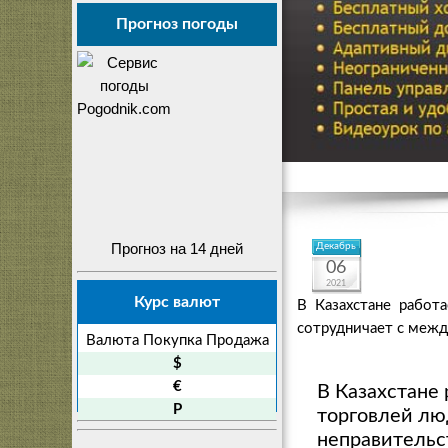
Прогноз погоды
Прогноз на 14 дней
Декабрь
06
2021
Курс валют
В Казахстане работ
сотрудничает с меж
Валюта
Покупка
Продажа
$
€
В Казахстане
P
торговлей лю
неправительс