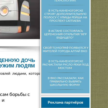
ТЕХНОЛОГИЯХ
В УСТЬ-КАМЕНОГОРСКЕ
СТРОЯТ ДОПОЛНИТЕЛЬНУЮ
ПОЛОСУ С УЛИЦЫ РЕЙША НА
ПРОСПЕКТ САТПАЕВА
В АСТАНЕ СОСТОЯЛАСЬ
ЦЕРЕМОНИЯ ОТКРЫТИЯ "ИГР
БУДУЩЕГО"
СВОЙ ТОМОГРАФ ПОЯВИЛСЯ У
ЖИТЕЛЕЙ ГОРОДА АЛТАЙ ВКО
ДЕННУЮ ДОЧЬ
В УСТЬ-КАМЕНОГОРСКЕ
РАСЧИСТИЛИ РУСЛО РЕКИ ПОД
УЖИМ ЛЮДЯМ
МОСТОМ
говлей людьми, которая
В ВКО РАССКАЗАЛИ, КАК
ПРАВИЛЬНО ВЫБРАТЬ
ШКОЛЬНУЮ ФОРМУ
сам борьбы с
 и
Реклама партнёров