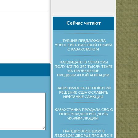
Сейчас читают
ТУРЦИЯ ПРЕДЛОЖИЛА
УПРОСТИТЬ ВИЗОВЫЙ РЕЖИМ
С КАЗАХСТАНОМ
КАНДИДАТЫ В СЕНАТОРЫ
ПОЛУЧАТ ПО 395 ТЫСЯЧ ТЕНГЕ
НА ПРОВЕДЕНИЕ
ПРЕДВЫБОРНОЙ АГИТАЦИИ
ЗАВИСИМОСТЬ ОТ НЕФТИ РФ.
РЕШЕНИЕ США ОСЛАБИТЬ
НЕФТЯНЫЕ САНКЦИИ
КАЗАХСТАНКА ПРОДАЛА СВОЮ
НОВОРОЖДЕННУЮ ДОЧЬ
ЧУЖИМ ЛЮДЯМ
ГРАНДИОЗНОЕ ШОУ В
ЛЕДОВОМ ДВОРЦЕ ПРОШЛО В