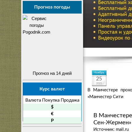
Прогноз погоды
Прогноз на 14 дней
Ноябрь
25
2021
Курс валют
В Манчестере прох
«Манчестер Сити
Валюта
Покупка
Продажа
$
€
В Манчестере
P
Сен-Жермен» 
Источник: mail.ru