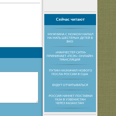
Сейчас читают
МУЖЧИНА С НОЖОМ НАПАЛ
НА МАТЬ ШЕСТЕРЫХ ДЕТЕЙ В
ВКО
«МАНЧЕСТЕР СИТИ»
ПРИНИМАЕТ «ПСЖ»: ОНЛАЙН-
ТРАНСЛЯЦИЯ
ПУТИН НАЗНАЧИЛ НОВОГО
ПОСЛА РОССИИ В США
БУДУТ ОТЧИТЫВАТЬСЯ
РОССИЯ НАЧНЕТ ПОСТАВКИ
ГАЗА В УЗБЕКИСТАН
ЧЕРЕЗ КАЗАХСТАН