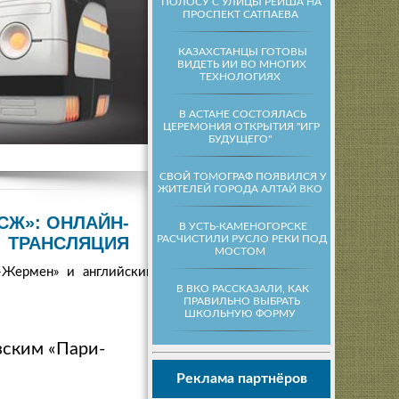
ПОЛОСУ С УЛИЦЫ РЕЙША НА
ПРОСПЕКТ САТПАЕВА
КАЗАХСТАНЦЫ ГОТОВЫ
ВИДЕТЬ ИИ ВО МНОГИХ
ТЕХНОЛОГИЯХ
В АСТАНЕ СОСТОЯЛАСЬ
ЦЕРЕМОНИЯ ОТКРЫТИЯ "ИГР
БУДУЩЕГО"
СВОЙ ТОМОГРАФ ПОЯВИЛСЯ У
ЖИТЕЛЕЙ ГОРОДА АЛТАЙ ВКО
СЖ»: ОНЛАЙН-
В УСТЬ-КАМЕНОГОРСКЕ
РАСЧИСТИЛИ РУСЛО РЕКИ ПОД
ТРАНСЛЯЦИЯ
МОСТОМ
-Жермен» и английским
В ВКО РАССКАЗАЛИ, КАК
ПРАВИЛЬНО ВЫБРАТЬ
ШКОЛЬНУЮ ФОРМУ
зским «Пари-
Реклама партнёров