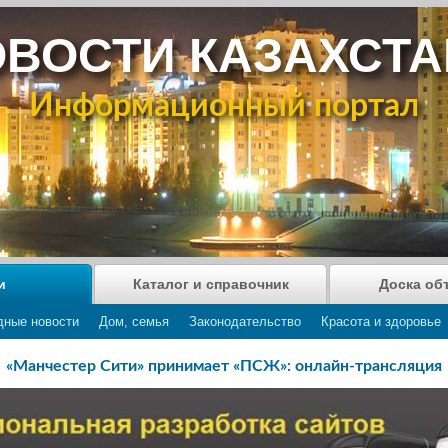
ВОСТИ КАЗАХСТ
Информационный портал
и
Каталог и справочник
Доска об
дные новости
Дом, семья
Законодательство
Красота и здоровье
«Манчестер Сити» принимает «ПСЖ»: онлайн-трансляция