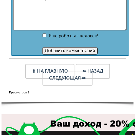
Я не робот, я - человек!
⇑
НА ГЛАВНУЮ
⇐
НАЗАД
СЛЕДУЮЩАЯ
⇒
Просмотров 8