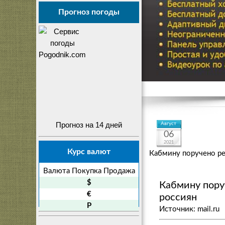
Прогноз погоды
Прогноз на 14 дней
Август
06
2021
Курс валют
Кабмину поручено ре
Валюта
Покупка
Продажа
$
Кабмину пору
€
россиян
P
Источник: mail.ru