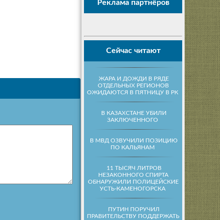
Реклама партнёров
Сейчас читают
ЖАРА И ДОЖДИ В РЯДЕ
ОТДЕЛЬНЫХ РЕГИОНОВ
ОЖИДАЮТСЯ В ПЯТНИЦУ В РК
В КАЗАХСТАНЕ УБИЛИ
ЗАКЛЮЧЕННОГО
В МВД ОЗВУЧИЛИ ПОЗИЦИЮ
ПО КАЛЬЯНАМ
11 ТЫСЯЧ ЛИТРОВ
НЕЗАКОННОГО СПИРТА
ОБНАРУЖИЛИ ПОЛИЦЕЙСКИЕ
УСТЬ-КАМЕНОГОРСКА
ПУТИН ПОРУЧИЛ
ПРАВИТЕЛЬСТВУ ПОДДЕРЖАТЬ