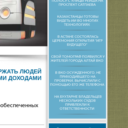
ПОЛОСУ С УЛИЦЫ РЕЙША НА
ПРОСПЕКТ САТПАЕВА
КАЗАХСТАНЦЫ ГОТОВЫ
ВИДЕТЬ ИИ ВО МНОГИХ
ТЕХНОЛОГИЯХ
В АСТАНЕ СОСТОЯЛАСЬ
ЦЕРЕМОНИЯ ОТКРЫТИЯ "ИГР
БУДУЩЕГО"
СВОЙ ТОМОГРАФ ПОЯВИЛСЯ У
ЖИТЕЛЕЙ ГОРОДА АЛТАЙ ВКО
ЕРЖАТЬ ЛЮДЕЙ
В ВКО ОСУЖДЕННОГО, НЕ
ПРИХОДИВШЕГО НА
МИ ДОХОДАМИ
ПРОВЕРКИ, ВЫЧИСЛИЛИ С
ПОМОЩЬЮ ЕГО ЖЕ ТЕЛЕФОНА
НА БУХТАРМЕ ВЛАДЕЛЬЦЕВ
НЕСКОЛЬКИХ СУДОВ
ообеспеченных
ПРИВЛЕКЛИ К
ОТВЕТСТВЕННОСТИ