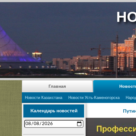
НО
Главная
Новост
Новости Казахстана
Новости Усть-Каменогорска
Наро
Календарь новостей
Путин