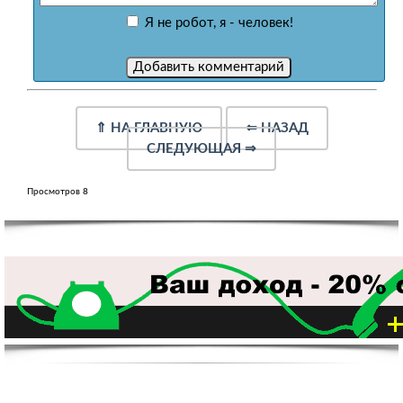
Я не робот, я - человек!
⇑
НА ГЛАВНУЮ
⇐
НАЗАД
СЛЕДУЮЩАЯ
⇒
Просмотров 8