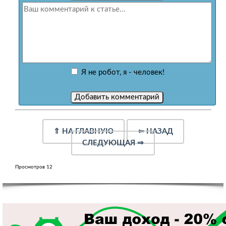
Я не робот, я - человек!
⇑
НА ГЛАВНУЮ
⇐
НАЗАД
СЛЕДУЮЩАЯ
⇒
Просмотров 12