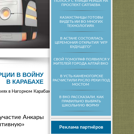
ПОЛОСУ С УЛИЦЫ РЕЙША НА
ПРОСПЕКТ САТПАЕВА
КАЗАХСТАНЦЫ ГОТОВЫ
ВИДЕТЬ ИИ ВО МНОГИХ
ТЕХНОЛОГИЯХ
В АСТАНЕ СОСТОЯЛАСЬ
ЦЕРЕМОНИЯ ОТКРЫТИЯ "ИГР
БУДУЩЕГО"
СВОЙ ТОМОГРАФ ПОЯВИЛСЯ У
ЖИТЕЛЕЙ ГОРОДА АЛТАЙ ВКО
РЦИИ В ВОЙНУ
В УСТЬ-КАМЕНОГОРСКЕ
РАСЧИСТИЛИ РУСЛО РЕКИ ПОД
В КАРАБАХЕ
МОСТОМ
иях в Нагорном Карабахе
В ВКО РАССКАЗАЛИ, КАК
ПРАВИЛЬНО ВЫБРАТЬ
ШКОЛЬНУЮ ФОРМУ
участие Анкары
итивную»
Реклама партнёров