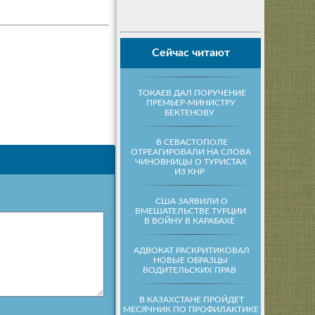
Сейчас читают
ТОКАЕВ ДАЛ ПОРУЧЕНИЕ
ПРЕМЬЕР-МИНИСТРУ
БЕКТЕНОВУ
В СЕВАСТОПОЛЕ
ОТРЕАГИРОВАЛИ НА СЛОВА
ЧИНОВНИЦЫ О ТУРИСТАХ
ИЗ КНР
США ЗАЯВИЛИ О
ВМЕШАТЕЛЬСТВЕ ТУРЦИИ
В ВОЙНУ В КАРАБАХЕ
АДВОКАТ РАСКРИТИКОВАЛ
НОВЫЕ ОБРАЗЦЫ
ВОДИТЕЛЬСКИХ ПРАВ
В КАЗАХСТАНЕ ПРОЙДЕТ
МЕСЯЧНИК ПО ПРОФИЛАКТИКЕ