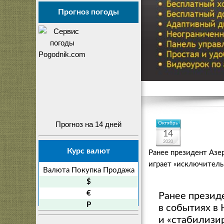
Прогноз погоды
Прогноз на 14 дней
Октябрь
14
2020
Курс валют
Ранее президент Азе
играет «исключител
Валюта
Покупка
Продажа
$
€
Ранее презид
P
в событиях в
и «стабилиз