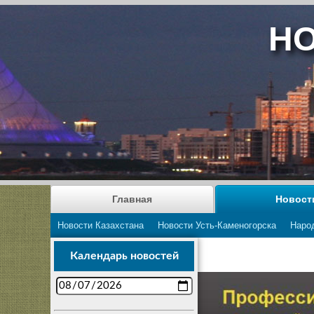
НО
Главная
Новост
Новости Казахстана
Новости Усть-Каменогорска
Наро
Календарь новостей