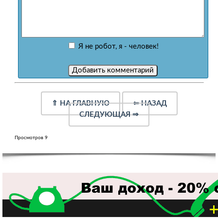
Я не робот, я - человек!
⇑
НА ГЛАВНУЮ
⇐
НАЗАД
СЛЕДУЮЩАЯ
⇒
Просмотров 9