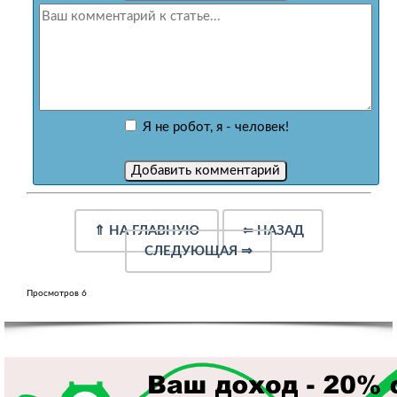
Я не робот, я - человек!
⇑
НА ГЛАВНУЮ
⇐
НАЗАД
СЛЕДУЮЩАЯ
⇒
Просмотров 6