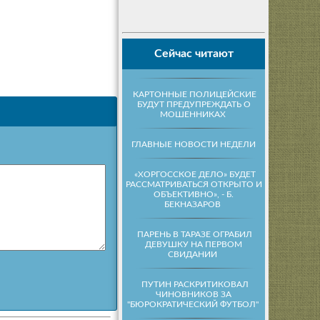
Сейчас читают
КАРТОННЫЕ ПОЛИЦЕЙСКИЕ
БУДУТ ПРЕДУПРЕЖДАТЬ О
МОШЕННИКАХ
ГЛАВНЫЕ НОВОСТИ НЕДЕЛИ
«ХОРГОССКОЕ ДЕЛО» БУДЕТ
РАССМАТРИВАТЬСЯ ОТКРЫТО И
ОБЪЕКТИВНО», - Б.
БЕКНАЗАРОВ
ПАРЕНЬ В ТАРАЗЕ ОГРАБИЛ
ДЕВУШКУ НА ПЕРВОМ
СВИДАНИИ
ПУТИН РАСКРИТИКОВАЛ
ЧИНОВНИКОВ ЗА
"БЮРОКРАТИЧЕСКИЙ ФУТБОЛ"