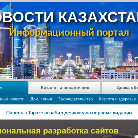
ВОСТИ КАЗАХСТ
Информационный портал
и
Каталог и справочник
Доска об
дные новости
Дом, семья
Законодательство
Красота и здоровье
Парень в Таразе ограбил девушку на первом свидании