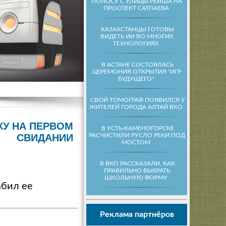
ПОЛОСУ С УЛИЦЫ РЕЙША НА
ПРОСПЕКТ САТПАЕВА
КАЗАХСТАНЦЫ ГОТОВЫ
ВИДЕТЬ ИИ ВО МНОГИХ
ТЕХНОЛОГИЯХ
В АСТАНЕ СОСТОЯЛАСЬ
ЦЕРЕМОНИЯ ОТКРЫТИЯ "ИГР
БУДУЩЕГО"
СВОЙ ТОМОГРАФ ПОЯВИЛСЯ У
ЖИТЕЛЕЙ ГОРОДА АЛТАЙ ВКО
КУ НА ПЕРВОМ
В УСТЬ-КАМЕНОГОРСКЕ
РАСЧИСТИЛИ РУСЛО РЕКИ ПОД
СВИДАНИИ
МОСТОМ
В ВКО РАССКАЗАЛИ, КАК
ПРАВИЛЬНО ВЫБРАТЬ
ШКОЛЬНУЮ ФОРМУ
абил ее
Реклама партнёров