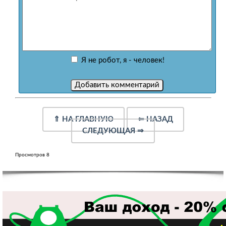
Я не робот, я - человек!
⇑
НА ГЛАВНУЮ
⇐
НАЗАД
СЛЕДУЮЩАЯ
⇒
Просмотров 8