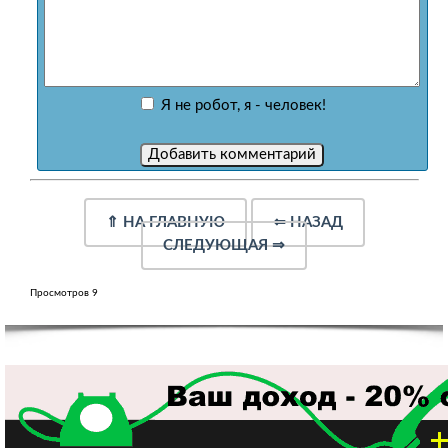
Я не робот, я - человек!
⇑
НА ГЛАВНУЮ
⇐
НАЗАД
СЛЕДУЮЩАЯ
⇒
Просмотров 9