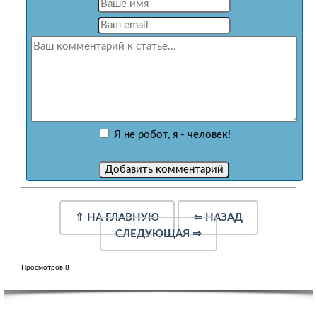
Я не робот, я - человек!
⇑
НА ГЛАВНУЮ
⇐
НАЗАД
СЛЕДУЮЩАЯ
⇒
Просмотров 8