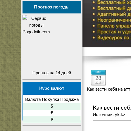
Прогноз погоды
Прогноз на 14 дней
Май
28
2019
Курс валют
Как вести себя на ат
Валюта
Покупка
Продажа
$
Как вести себ
€
Источник: yk.kz
P