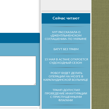
Сейчас читают
NYT РАССКАЗАЛА О
«ДЖЕНТЛЬМЕНСКОМ
СОГЛАШЕНИИ» ПО УКРАИНЕ
БАТУТ БЕЗ ТРАВМ
15 МАЯ В АСТАНЕ ОТКРОЕТСЯ
СУДОХОДНЫЙ СЕЗОН
РОБОТ БУДЕТ ДЕЛАТЬ
ОПЕРАЦИИ НА МОЗГЕ В
КАРАГАНДИНСКОЙ БОЛЬНИЦЕ
ТРАМП ДОПУСТИЛ
ПРОВЕДЕНИЕ ИНАУГУРАЦИИ
С ПРИСПУЩЕННЫМИ
ФЛАГАМИ