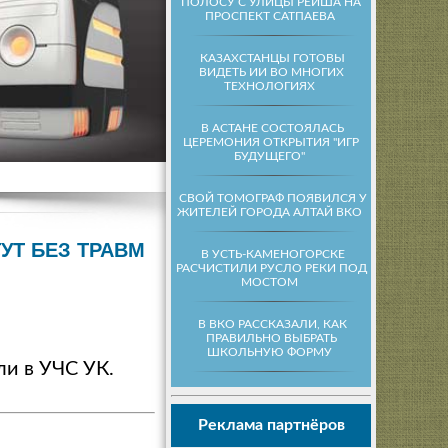
ПОЛОСУ С УЛИЦЫ РЕЙША НА
ПРОСПЕКТ САТПАЕВА
КАЗАХСТАНЦЫ ГОТОВЫ
ВИДЕТЬ ИИ ВО МНОГИХ
ТЕХНОЛОГИЯХ
В АСТАНЕ СОСТОЯЛАСЬ
ЦЕРЕМОНИЯ ОТКРЫТИЯ "ИГР
БУДУЩЕГО"
СВОЙ ТОМОГРАФ ПОЯВИЛСЯ У
ЖИТЕЛЕЙ ГОРОДА АЛТАЙ ВКО
УТ БЕЗ ТРАВМ
В УСТЬ-КАМЕНОГОРСКЕ
РАСЧИСТИЛИ РУСЛО РЕКИ ПОД
МОСТОМ
В ВКО РАССКАЗАЛИ, КАК
ПРАВИЛЬНО ВЫБРАТЬ
ШКОЛЬНУЮ ФОРМУ
ли в УЧС УК.
Реклама партнёров