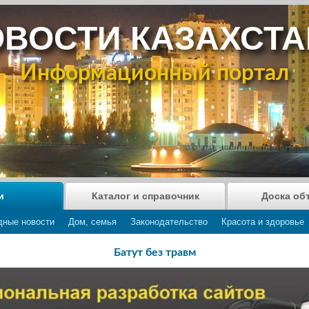
ВОСТИ КАЗАХСТ
Информационный портал
и
Каталог и справочник
Доска об
дные новости
Дом, семья
Законодательство
Красота и здоровье
Батут без травм