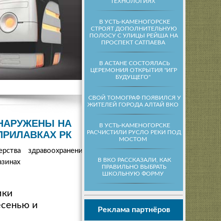
ТЕХНОЛОГИЯХ
В УСТЬ-КАМЕНОГОРСКЕ
СТРОЯТ ДОПОЛНИТЕЛЬНУЮ
ПОЛОСУ С УЛИЦЫ РЕЙША НА
ПРОСПЕКТ САТПАЕВА
В АСТАНЕ СОСТОЯЛАСЬ
ЦЕРЕМОНИЯ ОТКРЫТИЯ "ИГР
БУДУЩЕГО"
СВОЙ ТОМОГРАФ ПОЯВИЛСЯ У
ЖИТЕЛЕЙ ГОРОДА АЛТАЙ ВКО
НАРУЖЕНЫ НА
В УСТЬ-КАМЕНОГОРСКЕ
РАСЧИСТИЛИ РУСЛО РЕКИ ПОД
ПРИЛАВКАХ РК
МОСТОМ
ства здравоохранения
В ВКО РАССКАЗАЛИ, КАК
азинах
ПРАВИЛЬНО ВЫБРАТЬ
ШКОЛЬНУЮ ФОРМУ
ики
есенью и
Реклама партнёров