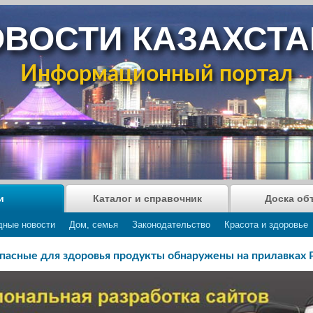
ВОСТИ КАЗАХСТ
Информационный портал
и
Каталог и справочник
Доска об
дные новости
Дом, семья
Законодательство
Красота и здоровье
пасные для здоровья продукты обнаружены на прилавках 