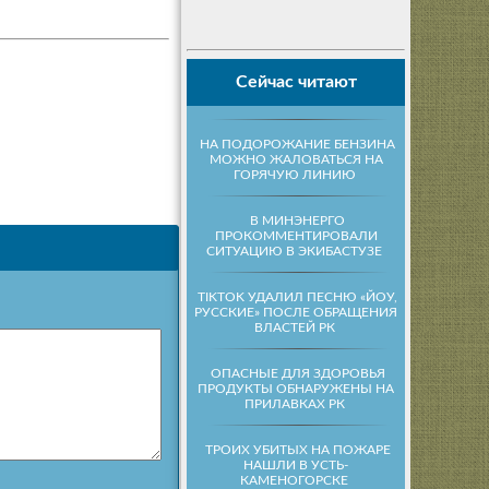
Сейчас читают
НА ПОДОРОЖАНИЕ БЕНЗИНА
МОЖНО ЖАЛОВАТЬСЯ НА
ГОРЯЧУЮ ЛИНИЮ
В МИНЭНЕРГО
ПРОКОММЕНТИРОВАЛИ
СИТУАЦИЮ В ЭКИБАСТУЗЕ
TIKTOK УДАЛИЛ ПЕСНЮ «ЙОУ,
РУССКИЕ» ПОСЛЕ ОБРАЩЕНИЯ
ВЛАСТЕЙ РК
ОПАСНЫЕ ДЛЯ ЗДОРОВЬЯ
ПРОДУКТЫ ОБНАРУЖЕНЫ НА
ПРИЛАВКАХ РК
ТРОИХ УБИТЫХ НА ПОЖАРЕ
НАШЛИ В УСТЬ-
КАМЕНОГОРСКЕ