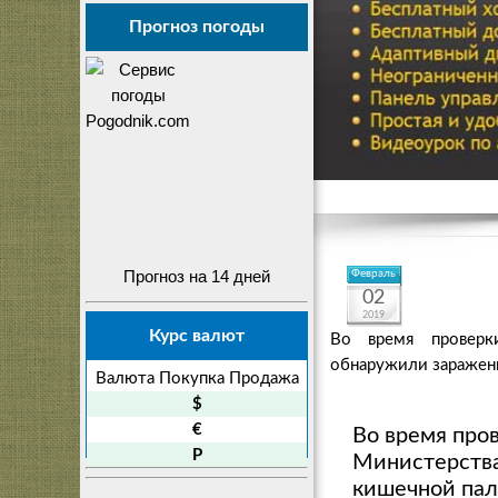
Прогноз погоды
Прогноз на 14 дней
Февраль
02
2019
Курс валют
Во время проверки
обнаружили зараженн
Валюта
Покупка
Продажа
$
€
Во время про
P
Министерства
кишечной пал