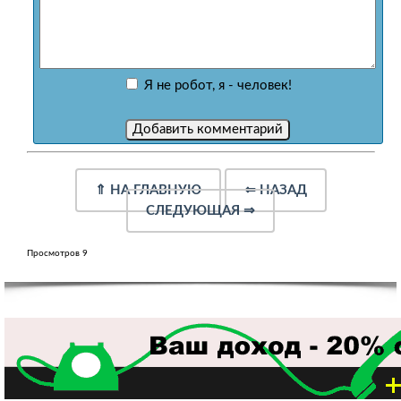
Я не робот, я - человек!
⇑
НА ГЛАВНУЮ
⇐
НАЗАД
СЛЕДУЮЩАЯ
⇒
Просмотров 9