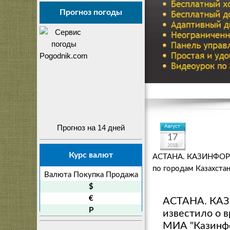
Прогноз погоды
Прогноз на 14 дней
Август
17
2018
Курс валют
АСТАНА. КАЗИНФОРМ -
по городам Казахста
Валюта
Покупка
Продажа
$
€
АСТАНА. КАЗ
P
известило о в
МИА "Казинф