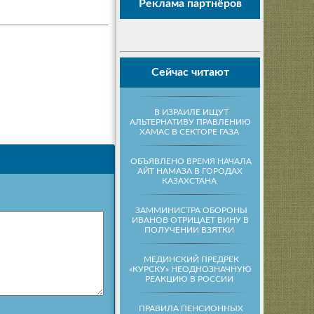
Реклама партнёров
Сейчас читают
В ИЗРАИЛЕ ИЩУТ
АЛЬТЕРНАТИВУ ПРАВЛЕНИЮ
ХАМАС В СЕКТОРЕ ГАЗА
ОБЪЯВЛЕНО ВРЕМЯ НАЧАЛА
АЙТ НАМАЗА В ГОРОДАХ
КАЗАХСТАНА
ЗАММИНИСТРА ОБОРОНЫ
ИВАНОВ ОТРИЦАЕТ ВИНУ В
ПОЛУЧЕНИИ ВЗЯТКИ
МЕДИНСКИЙ ПРЕДРЕК
«КУРСКУ» НЕОДНОЗНАЧНУЮ
РЕАКЦИЮ В РОССИИ
ПРАВИЛА ПЕНСИОННЫХ