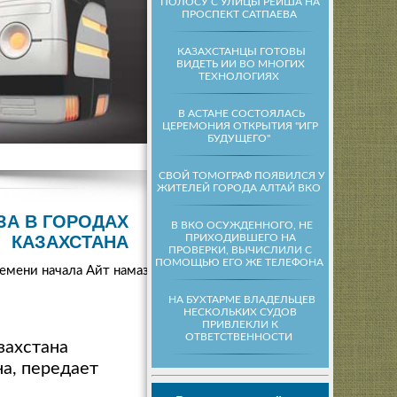
ПОЛОСУ С УЛИЦЫ РЕЙША НА
ПРОСПЕКТ САТПАЕВА
КАЗАХСТАНЦЫ ГОТОВЫ
ВИДЕТЬ ИИ ВО МНОГИХ
ТЕХНОЛОГИЯХ
В АСТАНЕ СОСТОЯЛАСЬ
ЦЕРЕМОНИЯ ОТКРЫТИЯ "ИГР
БУДУЩЕГО"
СВОЙ ТОМОГРАФ ПОЯВИЛСЯ У
ЖИТЕЛЕЙ ГОРОДА АЛТАЙ ВКО
ЗА В ГОРОДАХ
В ВКО ОСУЖДЕННОГО, НЕ
ПРИХОДИВШЕГО НА
КАЗАХСТАНА
ПРОВЕРКИ, ВЫЧИСЛИЛИ С
ПОМОЩЬЮ ЕГО ЖЕ ТЕЛЕФОНА
емени начала Айт намаза
НА БУХТАРМЕ ВЛАДЕЛЬЦЕВ
НЕСКОЛЬКИХ СУДОВ
ПРИВЛЕКЛИ К
ОТВЕТСТВЕННОСТИ
захстана
на, передает