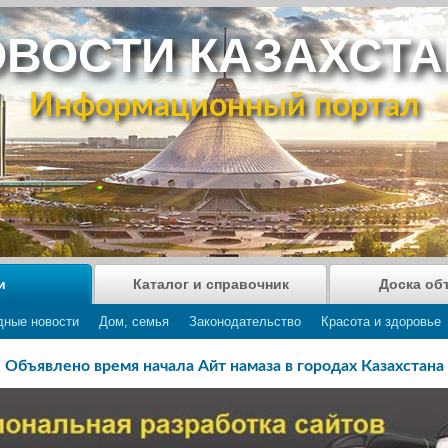
ВОСТИ КАЗАХСТ
Информационный портал
и
Каталог и справочник
Доска об
дные новости
Дом, семья
Законодательство
Красота и здоровье
Объявлено время начала Айт намаза в городах Казахстана