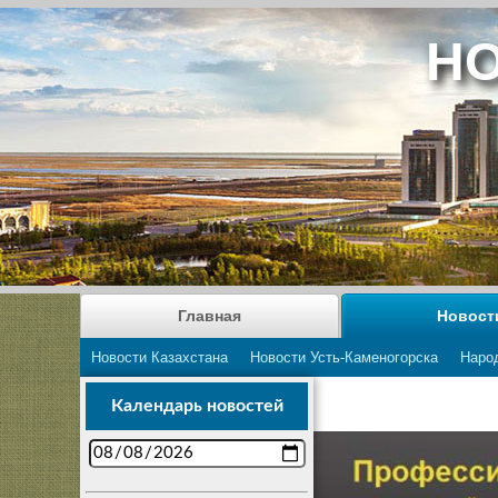
НО
Главная
Новост
Новости Казахстана
Новости Усть-Каменогорска
Наро
Календарь новостей