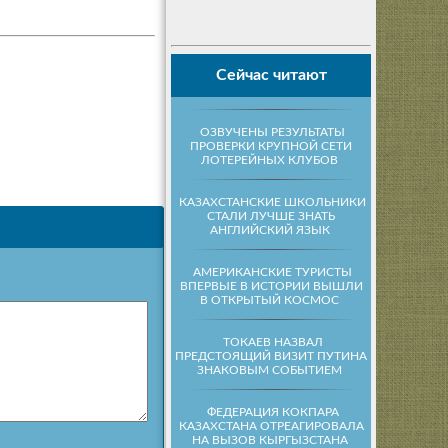
Сейчас читают
ОЗВУЧЕНЫ РЕЗУЛЬТАТЫ
ПРОВЕРКИ КРУПНОЙ СЕТИ
ЛОТЕРЕЙНЫХ КЛУБОВ
КАЗАХСТАНСКИЕ ШКОЛЬНИКИ
СТАЛИ ЛУЧШЕ ЗНАТЬ
АНГЛИЙСКИЙ ЯЗЫК
АМЕРИКАНСКИЕ ТУРИСТЫ
ВПЕРВЫЕ В ИСТОРИИ ВЫШЛИ
В ОТКРЫТЫЙ КОСМОС
ТОКАЕВ НАЗВАЛ
ПРЕДСТОЯЩИЙ ВИЗИТ ПУТИНА
ЗНАКОВЫМ СОБЫТИЕМ
ФЕДЕРАЦИЯ КОКПАРА
КАЗАХСТАНА ОТРЕАГИРОВАЛА
НА ВЫЗОВ КЫРГЫЗСТАНА