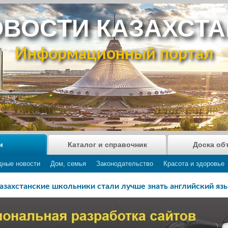
ВОСТИ КАЗАХСТ
Информационный портал
и
Каталог и справочник
Доска об
дные новости
Дом, семья
Законодательство
Красота и здоровье
азахстанские школьники стали лучше знать английский яз