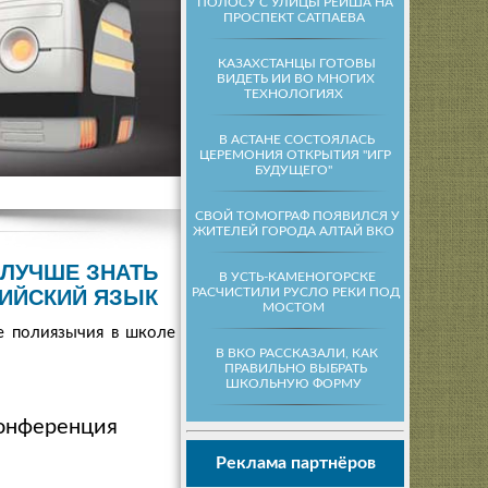
ПОЛОСУ С УЛИЦЫ РЕЙША НА
ПРОСПЕКТ САТПАЕВА
КАЗАХСТАНЦЫ ГОТОВЫ
ВИДЕТЬ ИИ ВО МНОГИХ
ТЕХНОЛОГИЯХ
В АСТАНЕ СОСТОЯЛАСЬ
ЦЕРЕМОНИЯ ОТКРЫТИЯ "ИГР
БУДУЩЕГО"
СВОЙ ТОМОГРАФ ПОЯВИЛСЯ У
ЖИТЕЛЕЙ ГОРОДА АЛТАЙ ВКО
 ЛУЧШЕ ЗНАТЬ
В УСТЬ-КАМЕНОГОРСКЕ
РАСЧИСТИЛИ РУСЛО РЕКИ ПОД
ИЙСКИЙ ЯЗЫК
МОСТОМ
ие полиязычия в школе в
В ВКО РАССКАЗАЛИ, КАК
ПРАВИЛЬНО ВЫБРАТЬ
ШКОЛЬНУЮ ФОРМУ
конференция
Реклама партнёров