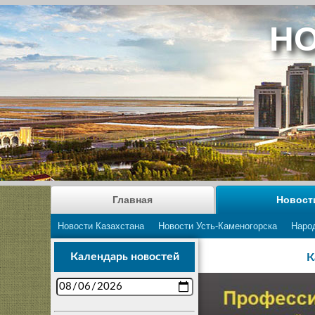
НО
Главная
Новост
Новости Казахстана
Новости Усть-Каменогорска
Наро
Календарь новостей
К