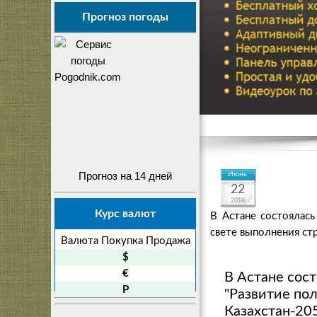
Прогноз погоды
Прогноз на 14 дней
Июнь
22
2018
Курс валют
В Астане состоялась
свете выполнения ст
Валюта
Покупка
Продажа
$
€
В Астане сос
P
"Развитие по
Казахстан-20