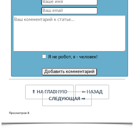
Я не робот, я - человек!
⇑
НА ГЛАВНУЮ
⇐
НАЗАД
СЛЕДУЮЩАЯ
⇒
Просмотров 8