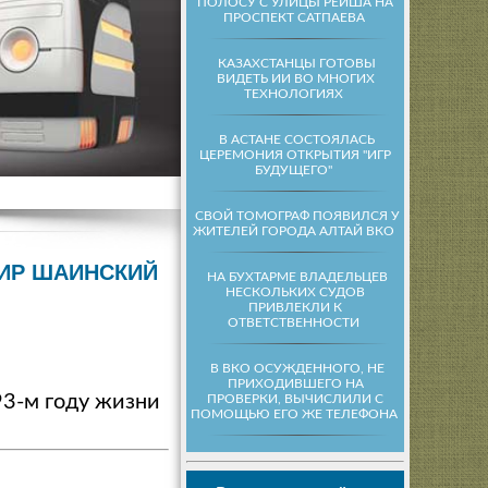
ПОЛОСУ С УЛИЦЫ РЕЙША НА
ПРОСПЕКТ САТПАЕВА
КАЗАХСТАНЦЫ ГОТОВЫ
ВИДЕТЬ ИИ ВО МНОГИХ
ТЕХНОЛОГИЯХ
В АСТАНЕ СОСТОЯЛАСЬ
ЦЕРЕМОНИЯ ОТКРЫТИЯ "ИГР
БУДУЩЕГО"
СВОЙ ТОМОГРАФ ПОЯВИЛСЯ У
ЖИТЕЛЕЙ ГОРОДА АЛТАЙ ВКО
ИР ШАИНСКИЙ
НА БУХТАРМЕ ВЛАДЕЛЬЦЕВ
НЕСКОЛЬКИХ СУДОВ
ПРИВЛЕКЛИ К
ОТВЕТСТВЕННОСТИ
В ВКО ОСУЖДЕННОГО, НЕ
ПРИХОДИВШЕГО НА
3-м году жизни
ПРОВЕРКИ, ВЫЧИСЛИЛИ С
ПОМОЩЬЮ ЕГО ЖЕ ТЕЛЕФОНА