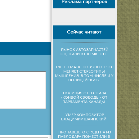
Реклама партнёров
Сейчас читают
РЫНОК АВТОЗАПЧАСТЕЙ
ОЦЕПИЛИ В ШЫМКЕНТЕ
ТЛЕГЕН МАТКЕНОВ: «ПРОГРЕСС
МЕНЯЕТ СТЕРЕОТИПЫ
МЫШЛЕНИЯ, В ТОМ ЧИСЛЕ И У
ПОЛИЦЕЙСКИХ»
ПОЛИЦИЯ ОТТЕСНИЛА
«КОНВОЙ СВОБОДЫ» ОТ
ПАРЛАМЕНТА КАНАДЫ
УМЕР КОМПОЗИТОР
ВЛАДИМИР ШАИНСКИЙ
ПРОПАВШЕГО СТУДЕНТА ИЗ
ПАВЛОДАРА ПОМЕСТИЛИ В