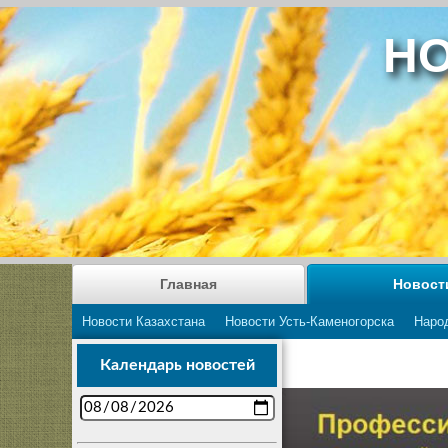
НО
Главная
Новост
Новости Казахстана
Новости Усть-Каменогорска
Наро
Календарь новостей