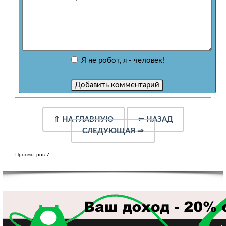
Я не робот, я - человек!
⇑
НА ГЛАВНУЮ
⇐
НАЗАД
СЛЕДУЮЩАЯ
⇒
Просмотров 7