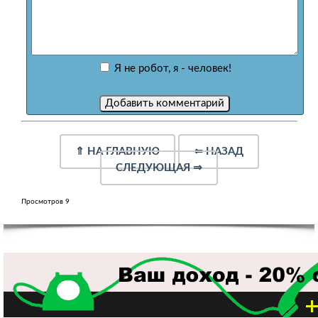
Я не робот, я - человек!
⇑
НА ГЛАВНУЮ
⇐
НАЗАД
СЛЕДУЮЩАЯ
⇒
Просмотров 9