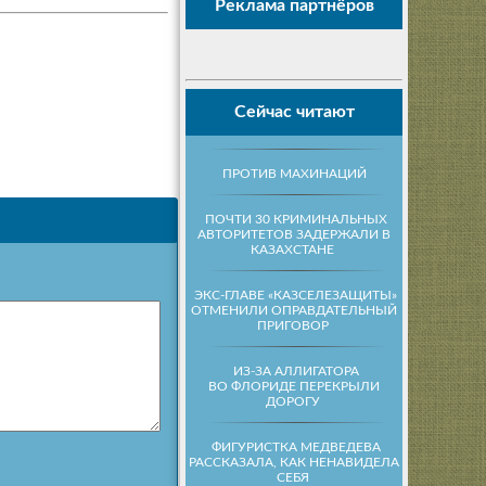
Реклама партнёров
Сейчас читают
ПРОТИВ МАХИНАЦИЙ
ПОЧТИ 30 КРИМИНАЛЬНЫХ
АВТОРИТЕТОВ ЗАДЕРЖАЛИ В
КАЗАХСТАНЕ
ЭКС-ГЛАВЕ «КАЗСЕЛЕЗАЩИТЫ»
ОТМЕНИЛИ ОПРАВДАТЕЛЬНЫЙ
ПРИГОВОР
ИЗ-ЗА АЛЛИГАТОРА
ВО ФЛОРИДЕ ПЕРЕКРЫЛИ
ДОРОГУ
ФИГУРИСТКА МЕДВЕДЕВА
РАССКАЗАЛА, КАК НЕНАВИДЕЛА
СЕБЯ