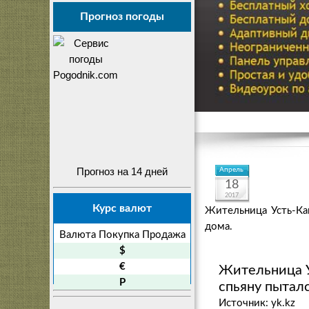
Прогноз погоды
Прогноз на 14 дней
Апрель
18
2017
Курс валют
Жительница Усть-Кам
дома.
Валюта
Покупка
Продажа
$
€
Жительница Ус
P
спьяну пыталс
Источник: yk.kz