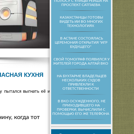
ПОЛОСУ С УЛИЦЫ РЕЙША НА
ПРОСПЕКТ САТПАЕВА
КАЗАХСТАНЦЫ ГОТОВЫ
ВИДЕТЬ ИИ ВО МНОГИХ
ТЕХНОЛОГИЯХ
В АСТАНЕ СОСТОЯЛАСЬ
ЦЕРЕМОНИЯ ОТКРЫТИЯ "ИГР
БУДУЩЕГО"
СВОЙ ТОМОГРАФ ПОЯВИЛСЯ У
ЖИТЕЛЕЙ ГОРОДА АЛТАЙ ВКО
ПАСНАЯ КУХНЯ
НА БУХТАРМЕ ВЛАДЕЛЬЦЕВ
НЕСКОЛЬКИХ СУДОВ
ПРИВЛЕКЛИ К
ОТВЕТСТВЕННОСТИ
у пытался выгнать её из
В ВКО ОСУЖДЕННОГО, НЕ
ПРИХОДИВШЕГО НА
ПРОВЕРКИ, ВЫЧИСЛИЛИ С
ПОМОЩЬЮ ЕГО ЖЕ ТЕЛЕФОНА
ину, когда тот