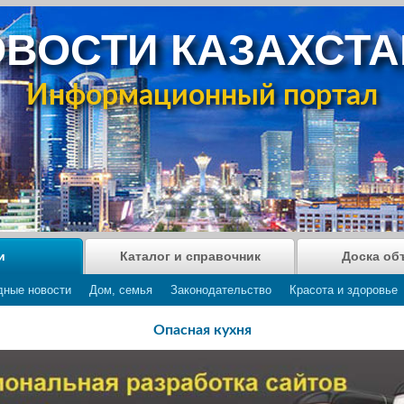
ВОСТИ КАЗАХСТ
Информационный портал
и
Каталог и справочник
Доска об
дные новости
Дом, семья
Законодательство
Красота и здоровье
Опасная кухня