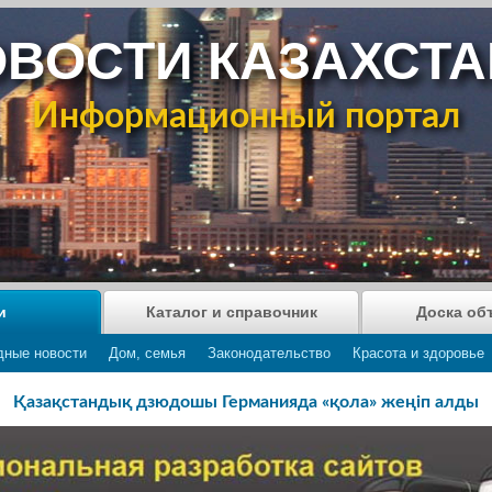
ВОСТИ КАЗАХСТ
Информационный портал
и
Каталог и справочник
Доска об
дные новости
Дом, семья
Законодательство
Красота и здоровье
Қазақстандық дзюдошы Германияда «қола» жеңіп алды