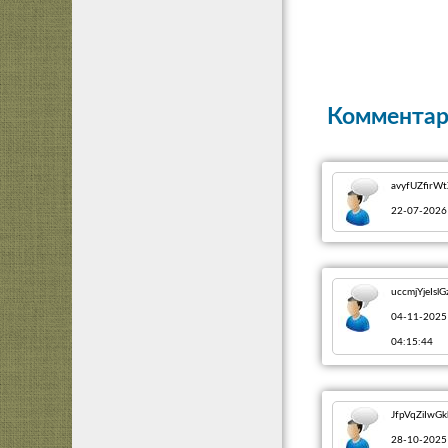
Комментар
avyfUZfirW
22-07-2026
uccmjYjeIsl
04-11-2025
04:15:44
JfpVqZiIwG
28-10-2025