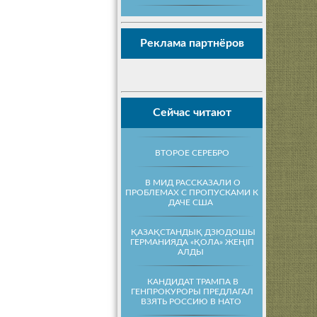
Реклама партнёров
Сейчас читают
ВТОРОЕ СЕРЕБРО
В МИД РАССКАЗАЛИ О
ПРОБЛЕМАХ С ПРОПУСКАМИ К
ДАЧЕ США
ҚАЗАҚСТАНДЫҚ ДЗЮДОШЫ
ГЕРМАНИЯДА «ҚОЛА» ЖЕҢІП
АЛДЫ
КАНДИДАТ ТРАМПА В
ГЕНПРОКУРОРЫ ПРЕДЛАГАЛ
ВЗЯТЬ РОССИЮ В НАТО