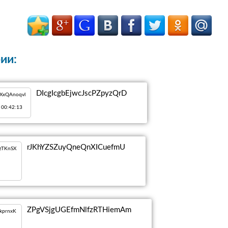
ии:
DIcgIcgbEjwcJscPZpyzQrD
tXxQAnoqvl
 00:42:13
rJKhYZSZuyQneQnXICuefmU
GzTKnSX
ZPgVSjgUGEfmNlfzRTHiemAm
kkprnxK