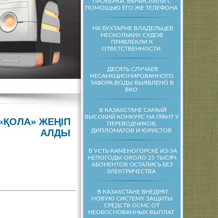
ПРОВЕРКИ, ВЫЧИСЛИЛИ С
ПОМОЩЬЮ ЕГО ЖЕ ТЕЛЕФОНА
НА БУХТАРМЕ ВЛАДЕЛЬЦЕВ
НЕСКОЛЬКИХ СУДОВ
ПРИВЛЕКЛИ К
ОТВЕТСТВЕННОСТИ
ДЕСЯТЬ СЛУЧАЕВ
НЕСАНКЦИОНИРОВАННОГО
ЗАБОРА ВОДЫ ВЫЯВЛЕНО В
ВКО
В КАЗАХСТАНЕ САМЫЙ
ВЫСОКИЙ КОНКУРС НА ГРАНТ У
ҚОЛА» ЖЕҢІП
ПЕРЕВОДЧИКОВ,
ДИПЛОМАТОВ И ЮРИСТОВ
АЛДЫ
В УСТЬ-КАМЕНОГОРСКЕ ИЗ-ЗА
НЕПОГОДЫ ОКОЛО 25 ТЫСЯЧ
АБОНЕНТОВ ОСТАЛИСЬ БЕЗ
ЭЛЕКТРИЧЕСТВА
В КАЗАХСТАНЕ ВНЕДРЯТ
НОВУЮ СИСТЕМУ ЗАЩИТЫ
СРЕДСТВ ОСМС ОТ
НЕОБОСНОВАННЫХ ВЫПЛАТ