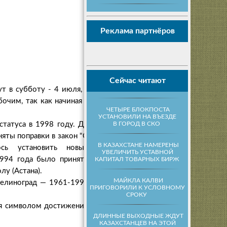
Реклама партнёров
Сейчас читают
т в субботу - 4 июля, в
бочим, так как начиная с
ЧЕТЫРЕ БЛОКПОСТА
УСТАНОВИЛИ НА ВЪЕЗДЕ
В ГОРОД В СКО
татуса в 1998 году. До
няты поправки в закон "О
В КАЗАХСТАНЕ НАМЕРЕНЫ
ось установить новый
УВЕЛИЧИТЬ УСТАВНОЙ
1994 года было принято
КАПИТАЛ ТОВАРНЫХ БИРЖ
у (Астана).
МАЙКЛА КАЛВИ
Целиноград — 1961-1992
ПРИГОВОРИЛИ К УСЛОВНОМУ
СРОКУ
ся символом достижений
ДЛИННЫЕ ВЫХОДНЫЕ ЖДУТ
КАЗАХСТАНЦЕВ НА ЭТОЙ