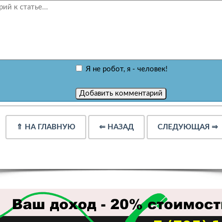
Я не робот, я - человек!
⇑
НА ГЛАВНУЮ
⇐
НАЗАД
СЛЕДУЮЩАЯ
⇒