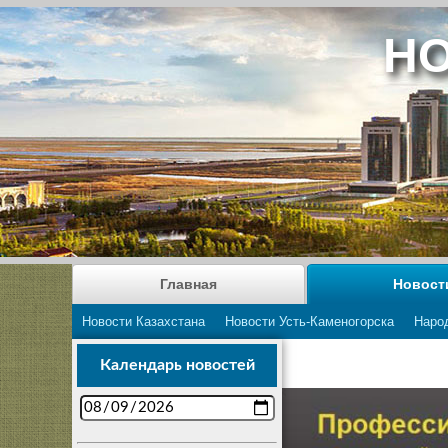
НО
Главная
Новост
Новости Казахстана
Новости Усть-Каменогорска
Наро
Календарь новостей