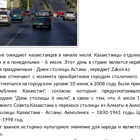
е ожидают казахстанцев в начале июля. Казахстанцы отдохну
 и в понедельник - 6 июля. Этот день в стране является нера
ся праздничным - Днем столицы Астаны , передает Zakon.kz
ане отмечают с момента приобретения городом столичного с
отмечался на городском уровне 10 июня, в 2008 году были при
публике Казахстан", согласно которым предусматривал
аздник "День столицы 6 июля", в связи с тем, что 6 июля 
вного Совета Казахстана о переносе столицы из Алматы в Акмол
толицы Казахстана - Астаны: Акмолинск — 1830-1961 годы, 
-1998 год.
 важное историко-культурное значение для народа и являет
н.