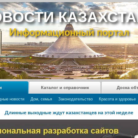
ВОСТИ КАЗАХСТ
Информационный портал
и
Каталог и справочник
Доска об
дные новости
Дом, семья
Законодательство
Красота и здоровье
Длинные выходные ждут казахстанцев на этой неделе