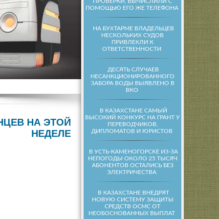
ПРОВЕРКИ, ВЫЧИСЛИЛИ С
ПОМОЩЬЮ ЕГО ЖЕ ТЕЛЕФОНА
НА БУХТАРМЕ ВЛАДЕЛЬЦЕВ
НЕСКОЛЬКИХ СУДОВ
ПРИВЛЕКЛИ К
ОТВЕТСТВЕННОСТИ
ДЕСЯТЬ СЛУЧАЕВ
НЕСАНКЦИОНИРОВАННОГО
ЗАБОРА ВОДЫ ВЫЯВЛЕНО В
ВКО
В КАЗАХСТАНЕ САМЫЙ
ВЫСОКИЙ КОНКУРС НА ГРАНТ У
ЦЕВ НА ЭТОЙ
ПЕРЕВОДЧИКОВ,
ДИПЛОМАТОВ И ЮРИСТОВ
НЕДЕЛЕ
В УСТЬ-КАМЕНОГОРСКЕ ИЗ-ЗА
НЕПОГОДЫ ОКОЛО 25 ТЫСЯЧ
АБОНЕНТОВ ОСТАЛИСЬ БЕЗ
ЭЛЕКТРИЧЕСТВА
В КАЗАХСТАНЕ ВНЕДРЯТ
НОВУЮ СИСТЕМУ ЗАЩИТЫ
СРЕДСТВ ОСМС ОТ
НЕОБОСНОВАННЫХ ВЫПЛАТ