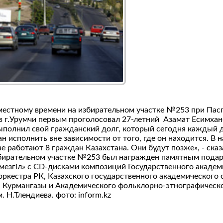
 местному времени на избирательном участке №253 при Пас
 г.Урумчи первым проголосовал 27-летний Азамат Есимха
ыполнил свой гражданский долг, который сегодня каждый
ан исполнить вне зависимости от того, где он находится. В 
е работают 8 граждан Казахстана. Они будут позже», - сказ
збирательном участке №253 был награжден памятным пода
 мезгіл» с СD-дисками композиций Государственного академ
ркестра РК, Казахского государственного академического
. Курмангазы и Академического фольклорно-этнографическ
 Н.Тлендиева. фото: inform.kz