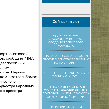
Сейчас читают
ЭРДОГАН ОБСУДИЛ
С МАКРОНОМ ВОПРОСЫ
СОЗДАНИЯ ЗЕРНОВОГО
КОРИДОРА
портно-визовой
НА ЗАПАДЕ СОЗДАДУТ ФОНД
нов, сообщает МИА
ПРОТИВОДЕЙСТВИЯ ВЛИЯНИЮ
 дееспособный
РФ НА УКРАИНЕ
нашем
ал он. Первый
УЧЕНЫЕ ВЫЯСНИЛИ ВАЖНУЮ
ФУНКЦИЮ ИКОТЫ
рком - фотоальбомом
ического
 оркестра народных
ПЕРВОМУ ИЗБИРАТЕЛЮ В
УРУМЧИ ПОДАРИЛИ ДИСКИ С
ого оркестра
СОКРОВИЩНИЦЕЙ КАЗАХСКОЙ
ФОЛЬКЛОРНОЙ МУЗЫКИ
В ГРЕЦИИ ЗАХОТЕЛИ