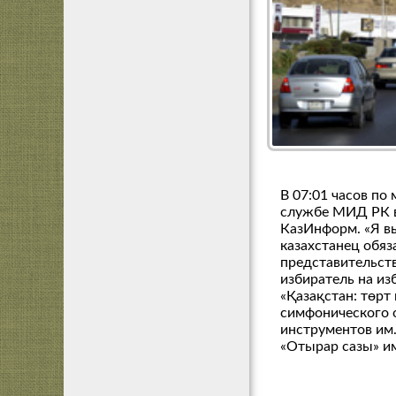
В 07:01 часов по
службе МИД РК в
КазИнформ. «Я в
казахстанец обяз
представительств
избиратель на и
«Қазақстан: төрт
симфонического о
инструментов им
«Отырар сазы» им.