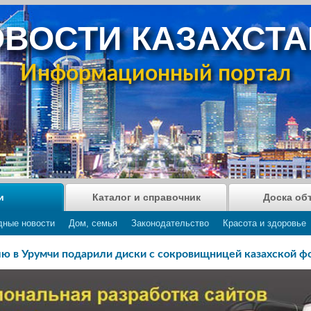
ВОСТИ КАЗАХСТ
Информационный портал
и
Каталог и справочник
Доска об
дные новости
Дом, семья
Законодательство
Красота и здоровье
ю в Урумчи подарили диски с сокровищницей казахской 