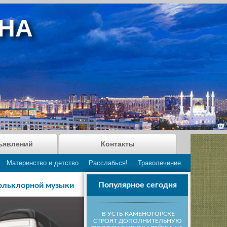
АНА
ъявлений
Контакты
Материнство и детство
Расслабься!
Траволечение
Популярное сегодня
фольклорной музыки
В УСТЬ-КАМЕНОГОРСКЕ
СТРОЯТ ДОПОЛНИТЕЛЬНУЮ