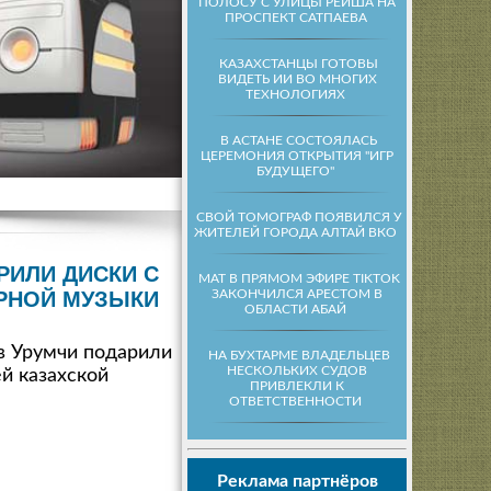
ПОЛОСУ С УЛИЦЫ РЕЙША НА
ПРОСПЕКТ САТПАЕВА
КАЗАХСТАНЦЫ ГОТОВЫ
ВИДЕТЬ ИИ ВО МНОГИХ
ТЕХНОЛОГИЯХ
В АСТАНЕ СОСТОЯЛАСЬ
ЦЕРЕМОНИЯ ОТКРЫТИЯ "ИГР
БУДУЩЕГО"
СВОЙ ТОМОГРАФ ПОЯВИЛСЯ У
ЖИТЕЛЕЙ ГОРОДА АЛТАЙ ВКО
РИЛИ ДИСКИ С
МАТ В ПРЯМОМ ЭФИРЕ TIKTOK
ЗАКОНЧИЛСЯ АРЕСТОМ В
РНОЙ МУЗЫКИ
ОБЛАСТИ АБАЙ
в Урумчи подарили
НА БУХТАРМЕ ВЛАДЕЛЬЦЕВ
НЕСКОЛЬКИХ СУДОВ
й казахской
ПРИВЛЕКЛИ К
ОТВЕТСТВЕННОСТИ
Реклама партнёров