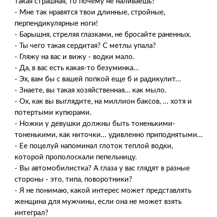
такая страшная, то почему не наливаешь?
- Мне так нравятся твои длинные, стройные,
перпендикулярные ноги!
- Барышня, стреляя глазками, не бросайте раненных.
- Ты чего такая сердитая? С метлы упала?
- Гляжу на вас и вижу - водки мало.
- Да, в вас есть какая-то безyминка...
- Эх, вам бы с вашей попкой еще б и радикулит...
- Знаете, вы такая хозяйственная... как мыло.
- Ох, как вы выглядите, на миллион баксов, ... хотя и
потертыми купюрами.
- Ножки у девушки должны быть тоненькими-
тоненькими, как ниточки... удивленно приподнятыми...
- Ее поцелуй напоминал глоток теплой водки,
которой прополоскали пепельницу.
- Вы автомобилистка? А глаза у вас глядят в разные
стороны - это, типа, поворотники?
- Я не понимаю, какой интерес может представлять
женщина для мужчины, если она не может взять
интеграл?