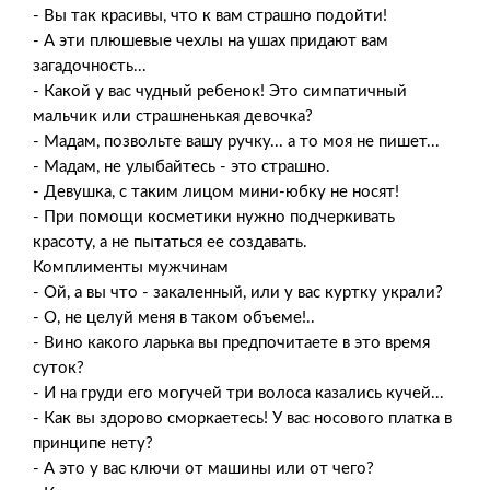
- Вы так красивы, что к вам страшно подойти!
- А эти плюшевые чехлы на ушах придают вам
загадочность...
- Какой у вас чудный ребенок! Это симпатичный
мальчик или страшненькая девочка?
- Мадам, позвольте вашу ручку... а то моя не пишет...
- Мадам, не улыбайтесь - это страшно.
- Девушка, с таким лицом мини-юбку не носят!
- При помощи косметики нужно подчеркивать
красоту, а не пытаться ее создавать.
Комплименты мужчинам
- Ой, а вы что - закаленный, или у вас куртку украли?
- О, не целуй меня в таком объеме!..
- Вино какого ларька вы предпочитаете в это время
суток?
- И на груди его могучей три волоса казались кучей...
- Как вы здорово сморкаетесь! У вас носового платка в
принципе нету?
- А это у вас ключи от машины или от чего?