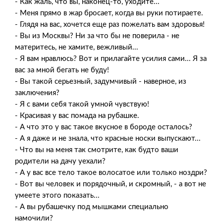
- Как жаль, что вы, наконец-то, уходите...
- Меня прямо в жар бросает, когда вы руки потираете.
- Глядя на вас, хочется еще раз пожелать вам здоровья!
- Вы из Москвы? Ни за что бы не поверила - не
материтесь, не хамите, вежливый...
- Я вам нравлюсь? Вот и прилагайте усилия сами... Я за
вас за мной бегать не буду!
- Вы такой серьезный, задумчивый - наверное, из
заключения?
- Я с вами себя такой умной чувствую!
- Красивая у вас помада на рубашке.
- А что это у вас такое вкусное в бороде осталось?
- А я даже и не знала, что красные носки выпускают...
- Что вы на меня так смотрите, как будто ваши
родители на дачу уехали?
- А у вас все тело такое волосатое или только ноздри?
- Вот вы человек и порядочный, и скромный, - а вот не
умеете этого показать...
- А вы рубашечку под мышками специально
намочили?