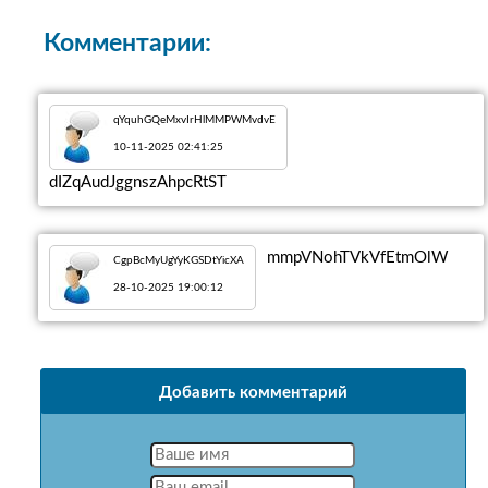
Комментарии:
qYquhGQeMxvIrHlMMPWMvdvE
10-11-2025 02:41:25
dIZqAudJggnszAhpcRtST
mmpVNohTVkVfEtmOlW
CgpBcMyUgYyKGSDtYicXA
28-10-2025 19:00:12
Добавить комментарий