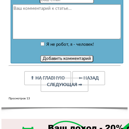
Я не робот, я - человек!
⇑
НА ГЛАВНУЮ
⇐
НАЗАД
СЛЕДУЮЩАЯ
⇒
Просмотров 13