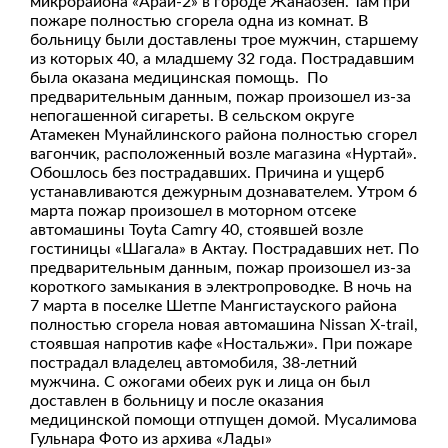
микрорайона «Арай-2» в городе Жанаозен. Там при
пожаре полностью сгорела одна из комнат. В
больницу были доставлены трое мужчин, старшему
из которых 40, а младшему 32 года. Пострадавшим
была оказана медицинская помощь. По
предварительным данным, пожар произошел из-за
непогашенной сигареты. В сельском округе
Атамекен Мунайлинского района полностью сгорел
вагончик, расположенный возле магазина «Нуртай».
Обошлось без пострадавших. Причина и ущерб
устанавливаются дежурным дознавателем. Утром 6
марта пожар произошел в моторном отсеке
автомашины Toyta Сamry 40, стоявшей возле
гостиницы «Шагала» в Актау. Пострадавших нет. По
предварительным данным, пожар произошел из-за
короткого замыкания в электропроводке. В ночь на
7 марта в поселке Шетпе Мангистауского района
полностью сгорела новая автомашина Nissan X-trail,
стоявшая напротив кафе «Ностальжи». При пожаре
пострадал владелец автомобиля, 38-летний
мужчина. С ожогами обеих рук и лица он был
доставлен в больницу и после оказания
медицинской помощи отпущен домой. Мусалимова
Гульнара Фото из архива «Лады»