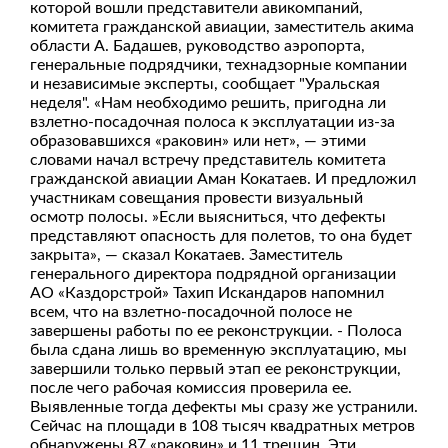
которой вошли представители авикомпаний,
комитета гражданской авиации, заместитель акима
области А. Бадашев, руководство аэропорта,
генеральные подрядчики, технадзорные компании
и независимые эксперты, сообщает "Уральская
неделя". «Нам необходимо решить, пригодна ли
взлетно-посадочная полоса к эксплуатации из-за
образовавшихся «раковин» или нет», — этими
словами начал встречу представитель комитета
гражданской авиации Аман Кокатаев. И предложил
участникам совещания провести визуальный
осмотр полосы. »Если выясниться, что дефекты
представляют опасность для полетов, то она будет
закрыта», — сказал Кокатаев. Заместитель
генерального директора подрядной организации
АО «Каздорстрой» Тахип Искандаров напомнил
всем, что на взлетно-посадочной полосе не
завершены работы по ее реконструкции. - Полоса
была сдана лишь во временную эксплуатацию, мы
завершили только первый этап ее реконструкции,
после чего рабочая комиссия проверила ее.
Выявленные тогда дефекты мы сразу же устранили.
Сейчас на площади в 108 тысяч квадратных метров
обнаружены 87 «раковин» и 11 трещин. Эти