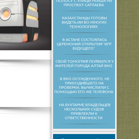
ПОЛОСУ С УЛИЦЫ РЕЙША НА
ПРОСПЕКТ САТПАЕВА
КАЗАХСТАНЦЫ ГОТОВЫ
ВИДЕТЬ ИИ ВО МНОГИХ
ТЕХНОЛОГИЯХ
В АСТАНЕ СОСТОЯЛАСЬ
ЦЕРЕМОНИЯ ОТКРЫТИЯ "ИГР
БУДУЩЕГО"
СВОЙ ТОМОГРАФ ПОЯВИЛСЯ У
ЖИТЕЛЕЙ ГОРОДА АЛТАЙ ВКО
В ВКО ОСУЖДЕННОГО, НЕ
ПРИХОДИВШЕГО НА
ПРОВЕРКИ, ВЫЧИСЛИЛИ С
ПОМОЩЬЮ ЕГО ЖЕ ТЕЛЕФОНА
НА БУХТАРМЕ ВЛАДЕЛЬЦЕВ
НЕСКОЛЬКИХ СУДОВ
ПРИВЛЕКЛИ К
ОТВЕТСТВЕННОСТИ