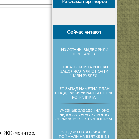
Реклама партнёров
Сейчас читают
ИЗ АСТАНЫ ВЫДВОРИЛИ
НЕЛЕГАЛОВ
ПИСАТЕЛЬНИЦА РОБСКИ
ЗАДОЛЖАЛА ФНС ПОЧТИ
1 МЛН РУБЛЕЙ
FT: ЗАПАД НАМЕТИЛ ПЛАН
ПОДДЕРЖКИ УКРАИНЫ ПОСЛЕ
КОНФЛИКТА
УЧЕБНЫЕ ЗАВЕДЕНИЯ ВКО
НЕДОСТАТОЧНО ХОРОШО
СПРАВЛЯЮТСЯ С БУЛЛИНГОМ
СЛЕДОВАТЕЛЯ В МОСКВЕ
ок, ЖК-монитор,
ПОЙМАЛИ НА ВЗЯТКЕ В 4,3