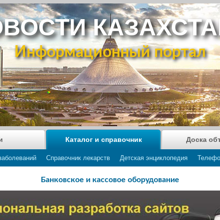
ВОСТИ КАЗАХСТ
Информационный портал
и
Каталог и справочник
Доска об
заболеваний
Справочник лекарств
Детская энциклопедия
Телефо
Банковское и кассовое оборудование