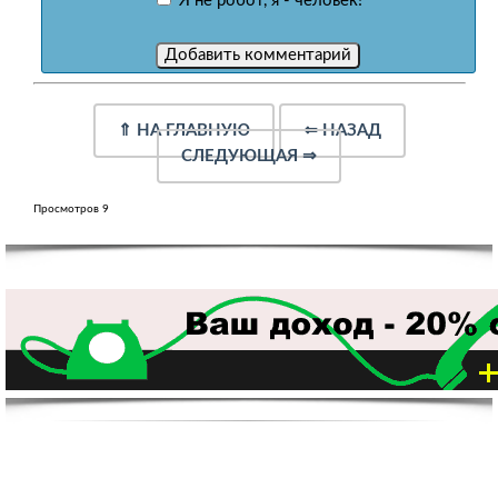
Я не робот, я - человек!
⇑
НА ГЛАВНУЮ
⇐
НАЗАД
СЛЕДУЮЩАЯ
⇒
Просмотров 9