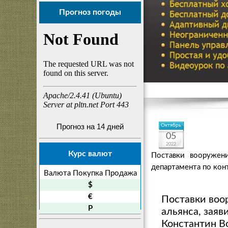
Прогноз погоды
Прогноз на 14 дней
Октябрь
05
2022
Курс валют
Поставки вооружени
департамента по ко
Валюта
Покупка
Продажа
$
€
Поставки воо
P
альянса, зая
Константин В