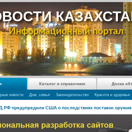
ВОСТИ КАЗАХСТ
Информационный портал
и
Каталог и справочник
Доска об
дные новости
Дом, семья
Законодательство
Красота и здоровье
 РФ предупредили США о последствиях поставок оружия