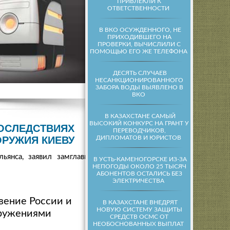
ПРИВЛЕКЛИ К
ОТВЕТСТВЕННОСТИ
В ВКО ОСУЖДЕННОГО, НЕ
ПРИХОДИВШЕГО НА
ПРОВЕРКИ, ВЫЧИСЛИЛИ С
ПОМОЩЬЮ ЕГО ЖЕ ТЕЛЕФОНА
ДЕСЯТЬ СЛУЧАЕВ
НЕСАНКЦИОНИРОВАННОГО
ЗАБОРА ВОДЫ ВЫЯВЛЕНО В
ВКО
В КАЗАХСТАНЕ САМЫЙ
ВЫСОКИЙ КОНКУРС НА ГРАНТ У
ПОСЛЕДСТВИЯХ
ПЕРЕВОДЧИКОВ,
ДИПЛОМАТОВ И ЮРИСТОВ
ОРУЖИЯ КИЕВУ
ьянса, заявил замглавы
В УСТЬ-КАМЕНОГОРСКЕ ИЗ-ЗА
НЕПОГОДЫ ОКОЛО 25 ТЫСЯЧ
АБОНЕНТОВ ОСТАЛИСЬ БЕЗ
ЭЛЕКТРИЧЕСТВА
вение России и
В КАЗАХСТАНЕ ВНЕДРЯТ
НОВУЮ СИСТЕМУ ЗАЩИТЫ
оружениями
СРЕДСТВ ОСМС ОТ
НЕОБОСНОВАННЫХ ВЫПЛАТ