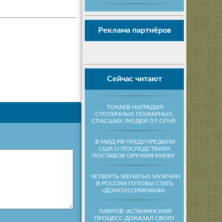
Реклама партнёров
Сейчас читают
ТОКАЕВ НАГРАДИЛ
СТОЛИЧНЫХ ПОЖАРНЫХ,
СПАСШИХ ЛЮДЕЙ ОТ ОГНЯ
В МИД РФ ПРЕДУПРЕДИЛИ
США О ПОСЛЕДСТВИЯХ
ПОСТАВОК ОРУЖИЯ КИЕВУ
ЧЕТВЕРТЬ ЖЕНАТЫХ МУЖЧИН
В РОССИИ ГОТОВЫ СТАТЬ
«ДОМОХОЗЯИНАМИ»
ЛАВРОВ: АСТАНИНСКИЙ
ПРОЦЕСС ДОКАЗАЛ СВОЮ